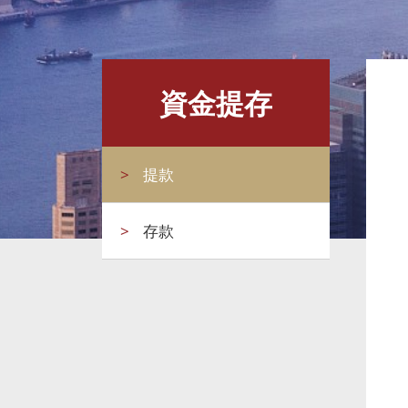
資金提存
>
提款
>
存款