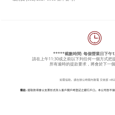
*****截數時間: 每個營業日下午12
請在上午11:30或之前以下列任何一個方式
所有逾時的提款要求，將會於下一
+852
如需協助，請在辦公時間內致電
交收部
備註:
提取款項會以支票形式存入客戶開戶時登記之銀行戶口。本公司恕不接