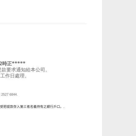
時正*****
把提款要求通知給本公司。
個工作日處理。
 2527 6844.
.
受把提款存入第三者名義持有之銀行戶口。