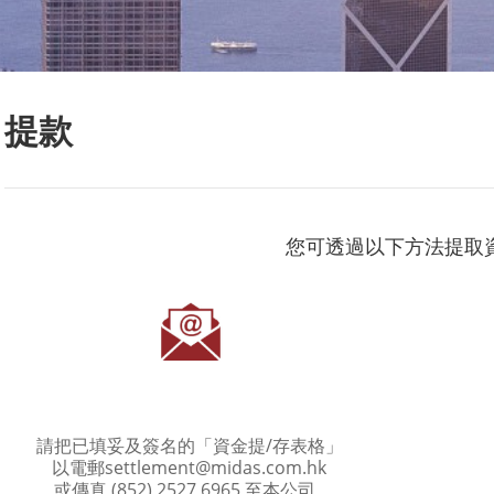
提款
您可透過以下方法提取資
請把已填妥及簽名的
「資金提/存表格」
以電郵
settlement@midas.com.hk
或傳真 (852) 2527 6965 至本公司。