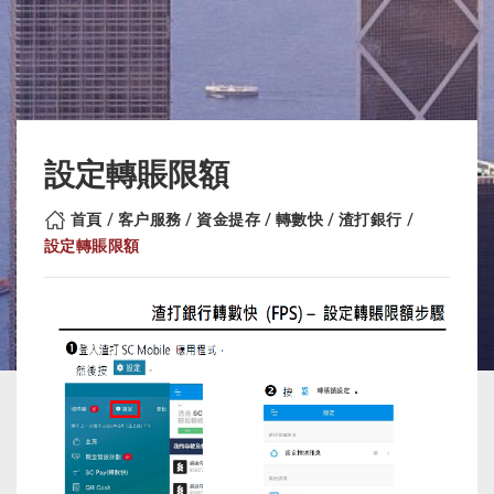
設定轉賬限額
首頁
客户服務
資金提存
轉數快
渣打銀行
設定轉賬限額