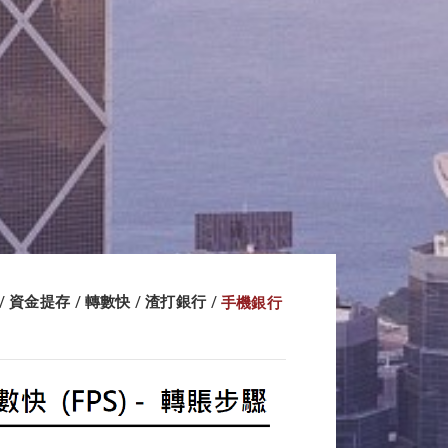
資金提存
轉數快
渣打銀行
手機銀行